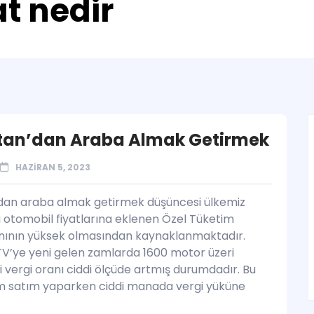
at nedir
tan’dan Araba Almak Getirmek
HAZIRAN 5, 2023
dan araba almak getirmek düşüncesi ülkemiz
a otomobil fiyatlarına eklenen Özel Tüketim
anının yüksek olmasından kaynaklanmaktadır.
ÖTV’ye yeni gelen zamlarda 1600 motor üzeri
 vergi oranı ciddi ölçüde artmış durumdadır. Bu
m satım yaparken ciddi manada vergi yüküne