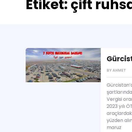
Etiket:
çift ruhs
Gürcis
BY
AHMET
Gürcistan’
şartlarınd
Vergisi or
2023 yılı 
araçlardaki
yüzden alı
maruz