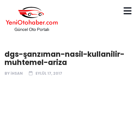
dgs-şanzıman-nasil-kullanilir-
muhtemel-ariza
BY
IHSAN
EYLÜL 17, 2017