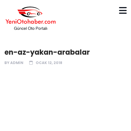
en-az-yakan-arabalar
BY
ADMIN
OCAK 12, 2018