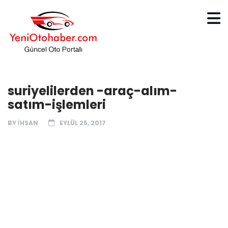
suriyelilerden -araç-alım-
satım-işlemleri
BY
IHSAN
EYLÜL 25, 2017