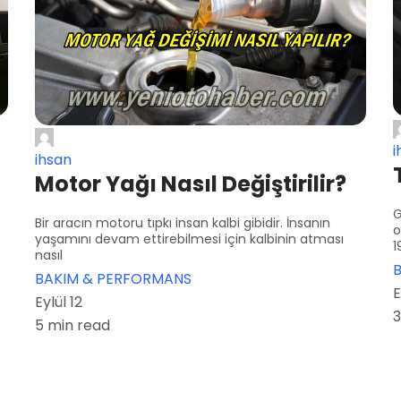
i
ihsan
Motor Yağı Nasıl Değiştirilir?
G
Bir aracın motoru tıpkı insan kalbi gibidir. İnsanın
o
yaşamını devam ettirebilmesi için kalbinin atması
1
nasıl
BAKIM & PERFORMANS
E
Eylül 12
3
5 min read