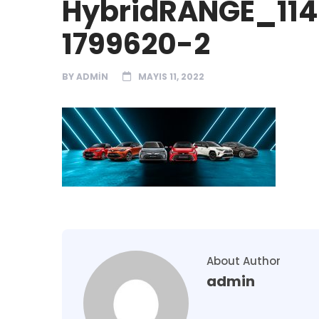
HybridRANGE_11
1799620-2
BY
ADMIN
MAYIS 11, 2022
About Author
admin