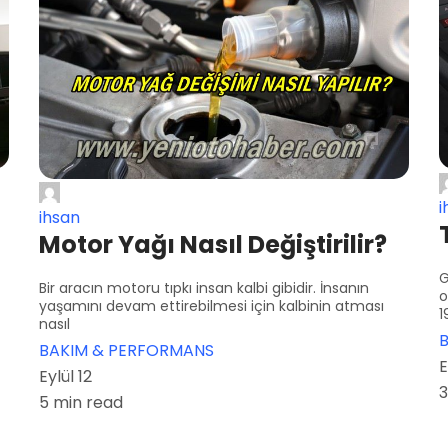
i
ihsan
Motor Yağı Nasıl Değiştirilir?
G
Bir aracın motoru tıpkı insan kalbi gibidir. İnsanın
o
yaşamını devam ettirebilmesi için kalbinin atması
1
nasıl
BAKIM & PERFORMANS
E
Eylül 12
3
5 min read