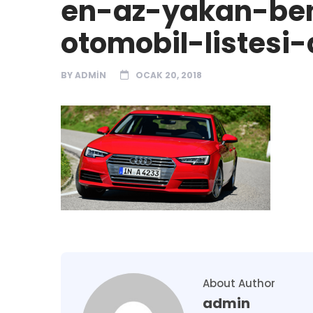
en-az-yakan-ben
otomobil-listesi
BY
ADMIN
OCAK 20, 2018
About Author
admin