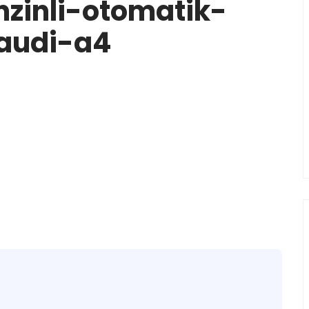
zinli-otomatik-
-audi-a4