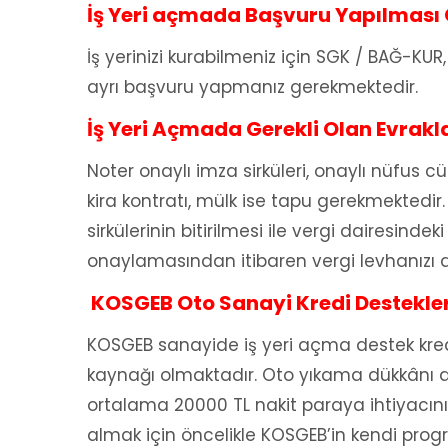
İş Yeri açmada Başvuru Yapılması G
İş yerinizi kurabilmeniz için SGK / BAĞ-KU
ayrı başvuru yapmanız gerekmektedir.
İş Yeri Açmada Gerekli Olan Evrakl
Noter onaylı imza sirküleri, onaylı nüfus c
kira kontratı, mülk ise tapu gerekmektedi
sirkülerinin bitirilmesi ile vergi dairesi
onaylamasından itibaren vergi levhanızı ala
KOSGEB Oto Sanayi Kredi Destekler
KOSGEB sanayide iş yeri açma destek kredi
kaynağı olmaktadır. Oto yıkama dükkânı a
ortalama 20000 TL nakit paraya ihtiyacını
almak için öncelikle KOSGEB’in kendi prog