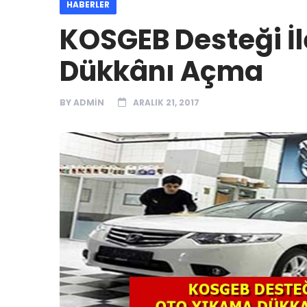
HABERLER
KOSGEB Desteği İ
Dükkânı Açma
BY
ADMIN
ARALIK 21, 2017