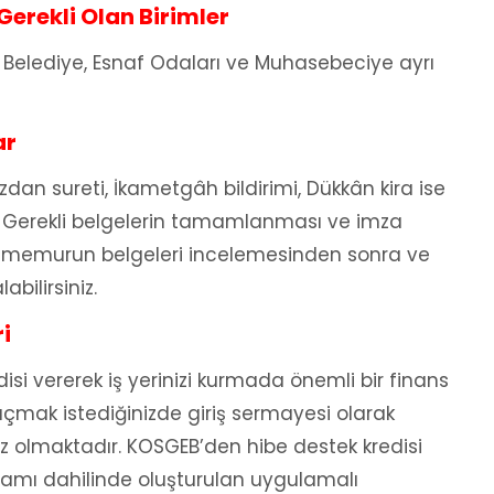
erekli Olan Birimler
R, Belediye, Esnaf Odaları ve Muhasebeciye ayrı
ar
üzdan sureti, İkametgâh bildirimi, Dükkân kira ise
r. Gerekli belgelerin tamamlanması ve imza
ndeki memurun belgeleri incelemesinden sonra ve
bilirsiniz.
i
si vererek iş yerinizi kurmada önemli bir finans
çmak istediğinizde giriş sermayesi olarak
z olmaktadır. KOSGEB’den hibe destek kredisi
ramı dahilinde oluşturulan uygulamalı